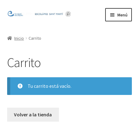
Ir
Ir
Menú
a
al
la
contenido
Inicio
navegación
Inicio
Carrito
Mi cuenta
Carrito
Tu carrito está vacío.
Volver a la tienda